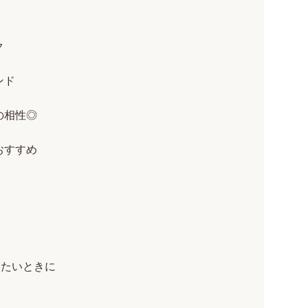
ク
ンド
の相性◎
おすすめ
。
けたいときに