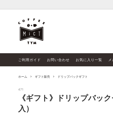
珈琲豆販売
MicT 富山店
オリジ
MicT
珈琲教室
季節商
ご利用ガイド
お問い合わせ
お気に入り一覧
メ
ホーム
ギフト販売
ドリップバックギフト
471
《ギフト》ドリップバック
入）