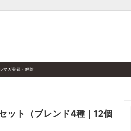
ナル商品
高岡店
ギフト販売
珈琲から始まる物語
品
新規珈琲ご相談・卸売先サポー
ルマガ登録・解除
セット（ブレンド4種｜12個