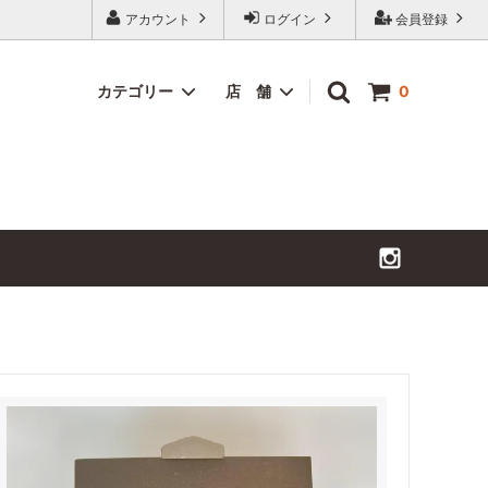
アカウント
ログイン
会員登録
カテゴリー
店 舗
0
内祝い・寿など
ミクトが大切にしていること
ト
定期便