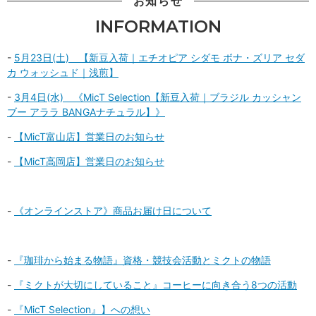
お知らせ
INFORMATION
-
5月23日(土) 【新豆入荷｜エチオピア シダモ ボナ・ズリア セダ
カ ウォッシュド｜浅煎】
-
3月4日(水) 《MicT Selection【新豆入荷｜ブラジル カッシャン
ブー アララ BANGAナチュラル】》
-
【MicT富山店】営業日のお知らせ
-
【MicT高岡店】営業日のお知らせ
-
《オンラインストア》商品お届け日について
-
『珈琲から始まる物語』資格・競技会活動とミクトの物語
-
『ミクトが大切にしていること』コーヒーに向き合う8つの活動
-
『MicT Selection』】への想い